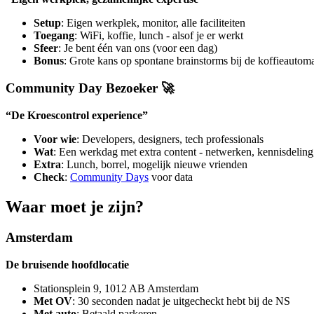
Setup
: Eigen werkplek, monitor, alle faciliteiten
Toegang
: WiFi, koffie, lunch - alsof je er werkt
Sfeer
: Je bent één van ons (voor een dag)
Bonus
: Grote kans op spontane brainstorms bij de koffieautom
Community Day Bezoeker 🚀
“De Kroescontrol experience”
Voor wie
: Developers, designers, tech professionals
Wat
: Een werkdag met extra content - netwerken, kennisdelin
Extra
: Lunch, borrel, mogelijk nieuwe vrienden
Check
:
Community Days
voor data
Waar moet je zijn?
Amsterdam
De bruisende hoofdlocatie
Stationsplein 9, 1012 AB Amsterdam
Met OV
: 30 seconden nadat je uitgecheckt hebt bij de NS
Met auto
: Betaald parkeren