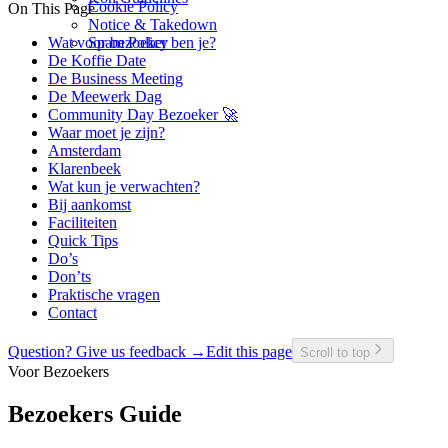
Cookie Policy
On This Page
Notice & Takedown
Wat voor bezoeker ben je?
Spam Policy
De Koffie Date
De Business Meeting
De Meewerk Dag
Community Day Bezoeker 🚀
Waar moet je zijn?
Amsterdam
Klarenbeek
Wat kun je verwachten?
Bij aankomst
Faciliteiten
Quick Tips
Do’s
Don’ts
Praktische vragen
Contact
Question? Give us feedback →
Edit this page
Scroll to top
Voor Bezoekers
Bezoekers Guide